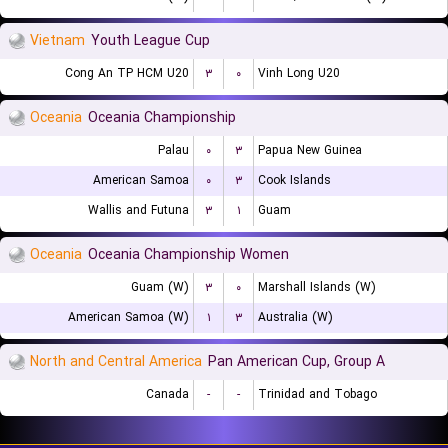
Vietnam
Youth League Cup
Cong An TP HCM U20
۳
۰
Vinh Long U20
Oceania
Oceania Championship
Palau
۰
۳
Papua New Guinea
American Samoa
۰
۳
Cook Islands
Wallis and Futuna
۳
۱
Guam
Oceania
Oceania Championship Women
Guam (W)
۳
۰
Marshall Islands (W)
American Samoa (W)
۱
۳
Australia (W)
North and Central America
Pan American Cup, Group A
Canada
-
-
Trinidad and Tobago