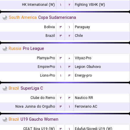
HK International (W)
۱
۲
Fighting VBHK (W)
South America
Copa Sudamericana
Bolivia
۳
۱
Paraguay
Brazil
۳
۲
Chile
Russia
Pro League
Plamya-Pro
۳
۰
Vityaz-Pro
Empire-Pro
۱
۳
Legion Obuhovo
Lions-Pro
۱
۳
Energy-pro
Brazil
SuperLiga C
Clube do Remo
۲
۳
Nautico RR
Nova Junina do Orgulho
۳
۱
Ferroviario AC
Brazil
U19 Gaucho Women
CEAT Bira U19 (W)
۳
۱
Edufut/Sicredi U19 (W)