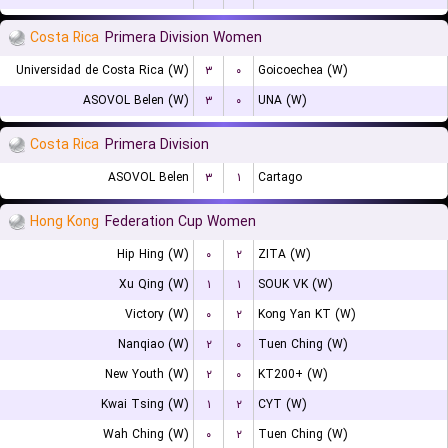
Costa Rica
Primera Division Women
Universidad de Costa Rica (W)
۳
۰
Goicoechea (W)
ASOVOL Belen (W)
۳
۰
UNA (W)
Costa Rica
Primera Division
ASOVOL Belen
۳
۱
Cartago
Hong Kong
Federation Cup Women
Hip Hing (W)
۰
۲
ZITA (W)
Xu Qing (W)
۱
۱
SOUK VK (W)
Victory (W)
۰
۲
Kong Yan KT (W)
Nanqiao (W)
۲
۰
Tuen Ching (W)
New Youth (W)
۲
۰
KT200+ (W)
Kwai Tsing (W)
۱
۲
CYT (W)
Wah Ching (W)
۰
۲
Tuen Ching (W)