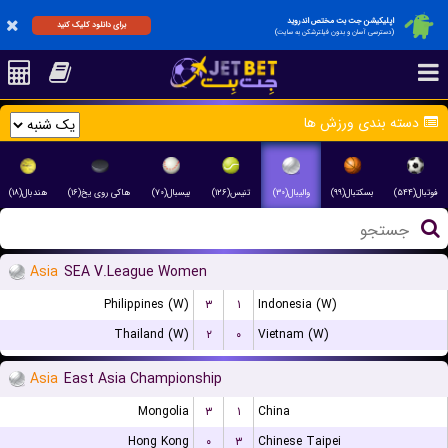
اپلیکیشن جت بت مختص اندروید
برای دانلود کلیک کنید
(دسترسی آسان و بدون فیلترشکن به سایت)
دسته بندی ورزش ها
فوتبال(۵۴۴)
بسکتبال(۹۹)
والیبال(۳۰)
تنیس(۱۲۶)
بیسبال(۷۰)
هاکی روی یخ(۱۶)
هندبال(۱۸)
Asia
SEA V.League Women
Philippines (W)
۳
۱
Indonesia (W)
Thailand (W)
۲
۰
Vietnam (W)
Asia
East Asia Championship
Mongolia
۳
۱
China
Hong Kong
۰
۳
Chinese Taipei