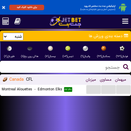
اپلیکیشن جت بت مختص اندروید
برای دانلود کلیک کنید
(دسترسی آسان و بدون فیلترشکن به سایت)
دسته بندی ورزش ها
فوتبال(۹۶۹)
بسکتبال(۴۳)
والیبال(۹)
تنیس(۱۰۳)
بیسبال(۱۶)
هاکی روی یخ(۱۱)
فلوربال(۶)
میهمان
مساوی
میزبان
CFL
Canada
...
...
...
Montreal Alouettes
-
Edmonton Elks
۲۲:۳۰